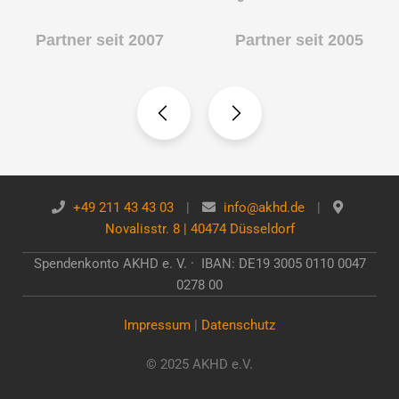
Partner seit 2007
Partner seit 2005
+49 211 43 43 03
|
info@akhd.de
|
Novalisstr. 8 | 40474 Düsseldorf
Spendenkonto AKHD e. V. · IBAN: DE19 3005 0110 0047
0278 00
Impressum
|
Datenschutz
© 2025 AKHD e.V.