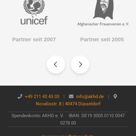
Partner seit 2007
Partner seit 2005
+49 211 43 43 03
|
info@akhd.de
|
Novalisstr. 8 | 40474 Düsseldorf
Spendenkonto AKHD e. V. · IBAN: DE19 3005 0110 0047
0278 00