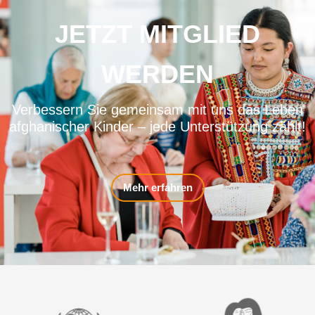
JETZT MITGLIED
WERDEN
Verbessern Sie gemeinsam mit uns das Leben
afghanischer Kinder – jede Unterstützung zählt!
Mehr erfahren